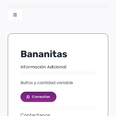
Toggle
Navigation
Masticables
Pirulines
Bananitas
Chupetines
Información Adicional:
Mieles
Bultos y cantidad variable
Paletas
Consultar
Varios
Contactanos