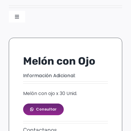
Toggle
Navigation
Masticables
Pirulines
Melón con Ojo
Chupetines
Información Adicional:
Mieles
Melón con ojo x 30 Unid.
Paletas
Consultar
Varios
Contactanos