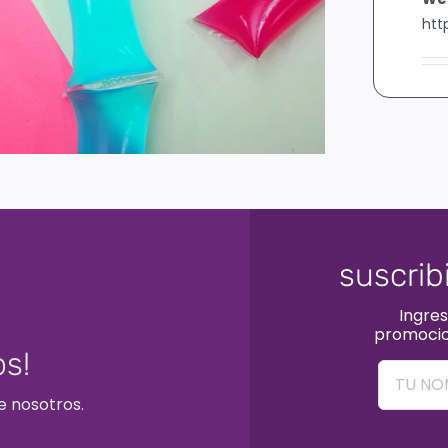
htt
suscrib
Ingres
promocio
s!
e nosotros.