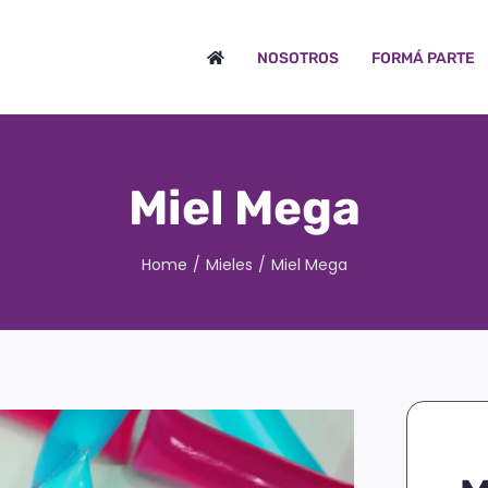
NOSOTROS
FORMÁ PARTE
Miel Mega
Home
/
Mieles
/
Miel Mega