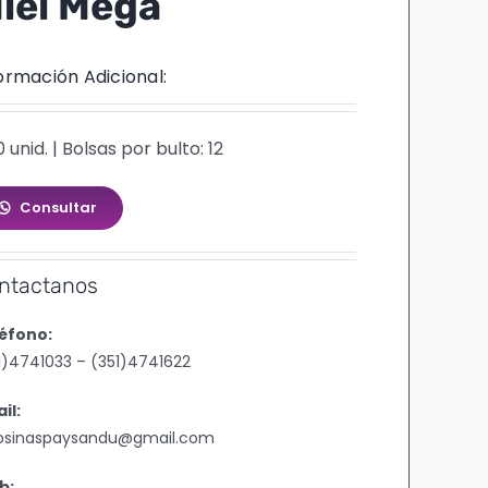
iel Mega
ormación Adicional:
0 unid. | Bolsas por bulto: 12
Consultar
ntactanos
éfono:
1)4741033 – (351)4741622
il:
osinaspaysandu@gmail.com
b: