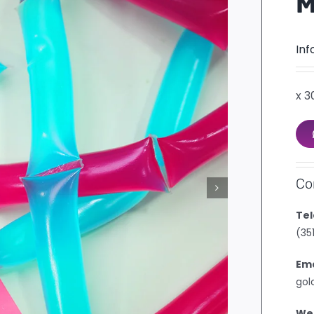
M
Inf
x 3
Co
Tel
(35
Ema
gol
We