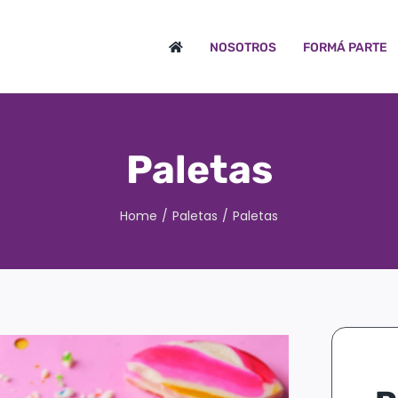
NOSOTROS
FORMÁ PARTE
Paletas
Home
/
Paletas
/
Paletas