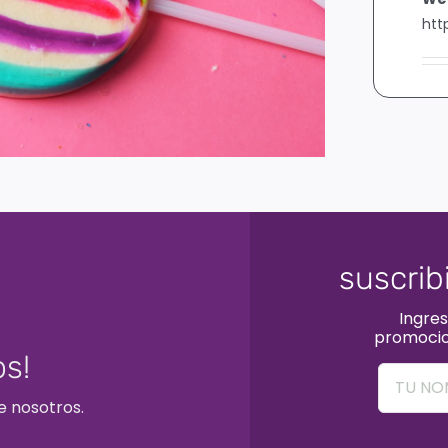
htt
suscrib
Ingres
promocio
s!
e nosotros.