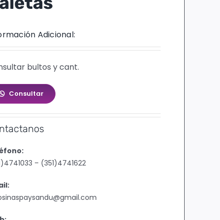
aletas
ormación Adicional:
sultar bultos y cant.
Consultar
ntactanos
éfono:
1)4741033 – (351)4741622
il:
osinaspaysandu@gmail.com
b: