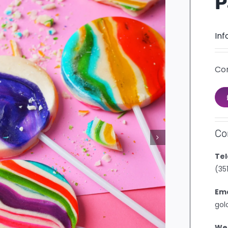
P
Inf
Con
Co
Tel
(35
Ema
gol
We